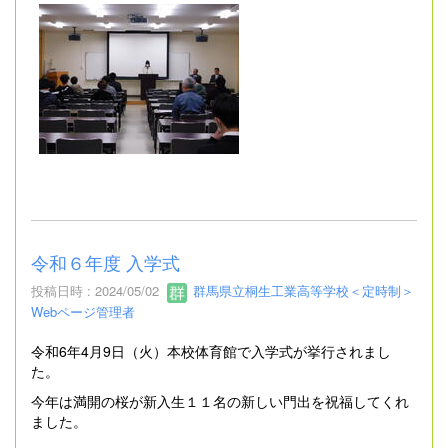
令和６年度 入学式
投稿日時 : 2024/05/02
群馬県立桐生工業高等学校＜定時制＞
Webページ管理者
令和6年4月9日（火）本校体育館で入学式が挙行されまし
た。
今年は満開の桜が新入生１１名の新しい門出を祝福してくれ
ました。