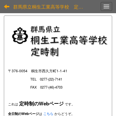
群馬県立桐生工業高等学校 定時制
Toggl
〒376-0054 桐生市西久方町1-1-41
TEL
0277-(22)-7141
FAX 0277-(46)-4703
定時制のWebページ
これは
です。
全日制のWebページ
は
こちら
からどうぞ。