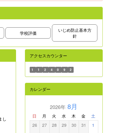
いじめ防止基本方
学校評価
針
アクセスカウンター
1
1
2
4
0
9
2
カレンダー
8月
2026年
日
月
火
水
木
金
土
まし
26
27
28
29
30
31
1