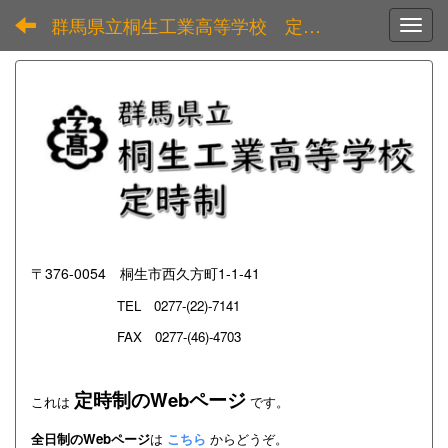
群馬県立桐生工業高等学校 定時制
Toggl
〒376-0054 桐生市西久方町1-1-41
TEL
0277-(22)-7141
FAX 0277-(46)-4703
定時制のWebページ
これは
です。
全日制のWebページ
は
こちら
からどうぞ。