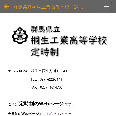
群馬県立桐生工業高等学校 定時制
Toggl
〒376-0054 桐生市西久方町1-1-41
TEL
0277-(22)-7141
FAX 0277-(46)-4703
定時制のWebページ
これは
です。
全日制のWebページ
は
こちら
からどうぞ。