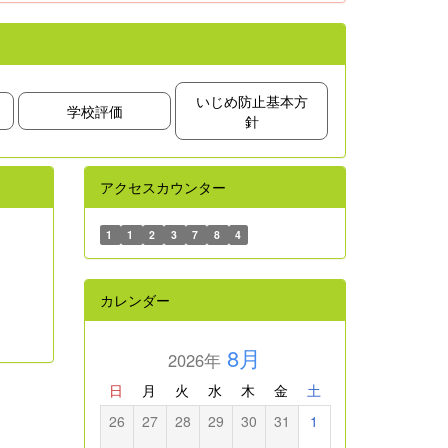
いじめ防止基本方
学校評価
針
アクセスカウンター
1
1
2
3
7
8
4
カレンダー
8月
2026年
日
月
火
水
木
金
土
26
27
28
29
30
31
1