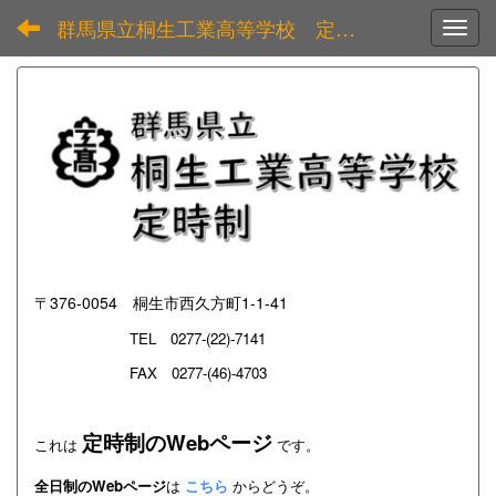
群馬県立桐生工業高等学校 定時制
Toggl
〒376-0054 桐生市西久方町1-1-41
TEL
0277-(22)-7141
FAX 0277-(46)-4703
定時制のWebページ
これは
です。
全日制のWebページ
は
こちら
からどうぞ。