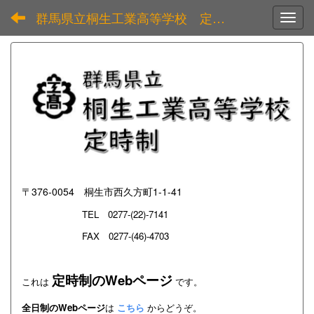
群馬県立桐生工業高等学校 定時制
Toggl
〒376-0054 桐生市西久方町1-1-41
TEL
0277-(22)-7141
FAX 0277-(46)-4703
定時制のWebページ
これは
です。
全日制のWebページ
は
こちら
からどうぞ。