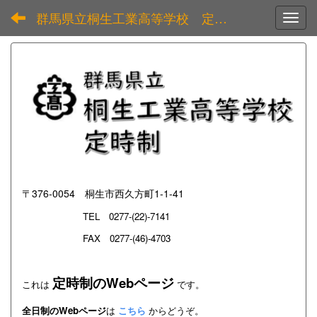
群馬県立桐生工業高等学校 定時制
Toggl
〒376-0054 桐生市西久方町1-1-41
TEL
0277-(22)-7141
FAX 0277-(46)-4703
定時制のWebページ
これは
です。
全日制のWebページ
は
こちら
からどうぞ。