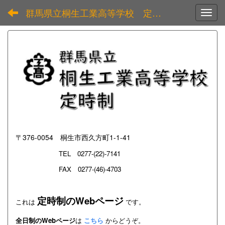
群馬県立桐生工業高等学校 定時制
Toggl
〒376-0054 桐生市西久方町1-1-41
TEL
0277-(22)-7141
FAX 0277-(46)-4703
定時制のWebページ
これは
です。
全日制のWebページ
は
こちら
からどうぞ。