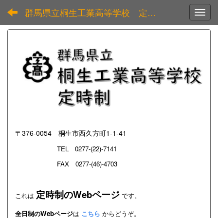
群馬県立桐生工業高等学校 定時制
Toggl
〒376-0054 桐生市西久方町1-1-41
TEL
0277-(22)-7141
FAX 0277-(46)-4703
定時制のWebページ
これは
です。
全日制のWebページ
は
こちら
からどうぞ。