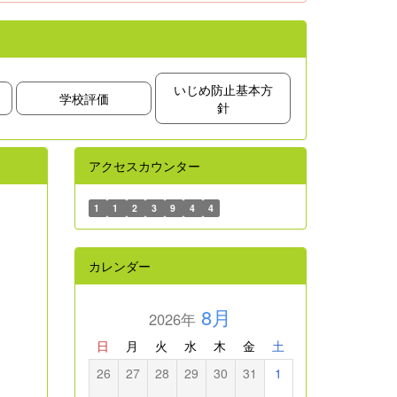
いじめ防止基本方
学校評価
針
アクセスカウンター
1
1
2
3
9
4
4
カレンダー
8月
2026年
日
月
火
水
木
金
土
26
27
28
29
30
31
1