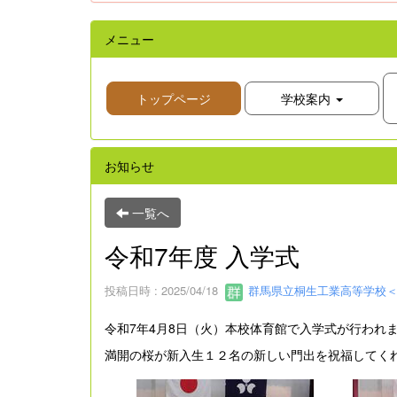
メニュー
トップページ
学校案内
お知らせ
一覧へ
令和7年度 入学式
投稿日時 : 2025/04/18
群馬県立桐生工業高等学校＜
令和7年4月8日（火）本校体育館で入学式が行われ
満開の桜が新入生１２名の新しい門出を祝福してく