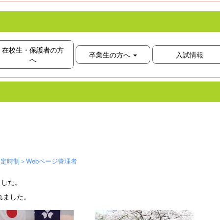
在校生・保護者の方
卒業生の方へ
入試情報
へ
定時制＞Webページ管理者
ました。
れました。