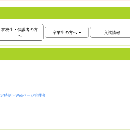
在校生・保護者の方
卒業生の方へ
入試情報
へ
定時制＞Webページ管理者